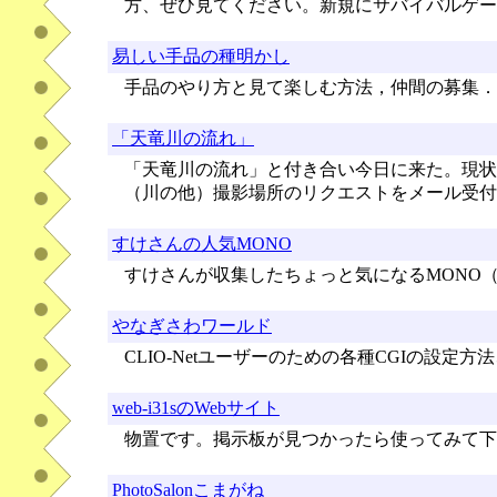
方、ぜひ見てください。新規にサバイバルゲー
易しい手品の種明かし
手品のやり方と見て楽しむ方法，仲間の募集．
「天竜川の流れ」
「天竜川の流れ」と付き合い今日に来た。現状
（川の他）撮影場所のリクエストをメール受付
すけさんの人気MONO
すけさんが収集したちょっと気になるMONO
やなぎさわワールド
CLIO-Netユーザーのための各種CGIの設定
web-i31sのWebサイト
物置です。掲示板が見つかったら使ってみて下
PhotoSalonこまがね