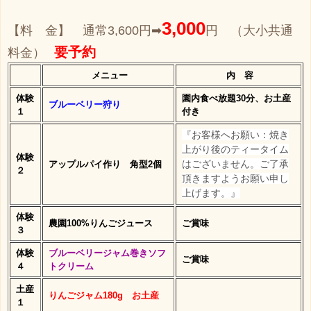
3,000
【料 金】 通常3,600円➡
円 （大小共通
要予約
料金）
メニュー
内 容
体験
園内食べ放題30分、お土産
ブルーベリー狩り
１
付き
『お客様へお願い：焼き
上がり後のティータイム
体験
はございません。ご了承
アップルパイ作り 角型2個
２
頂きますようお願い申し
上げます。』
体験
農園100%りんごジュース
ご賞味
３
体験
ブルーベリージャム巻きソフ
ご賞味
４
トクリーム
土産
りんごジャム180g お土産
１