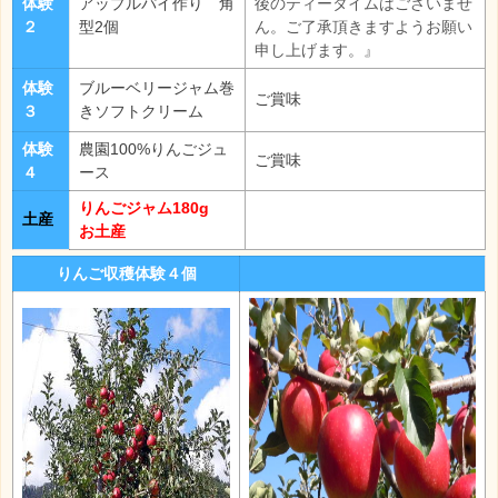
体験
アップルパイ作り 角
後のティータイムはございませ
２
型2個
ん。ご了承頂きますようお願い
申し上げます。』
体験
ブルーベリージャム巻
ご賞味
３
きソフトクリーム
体験
農園100%りんごジュ
ご賞味
４
ース
りんごジャム180g
土産
お土産
りんご収穫体験４個