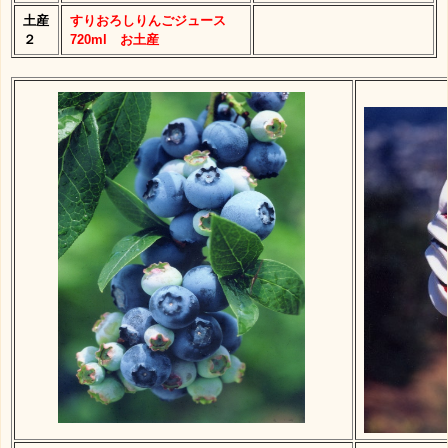
土産
すりおろしりんごジュース
２
720ml お土産