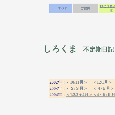
おとうさ
T O P
ご案内
本
しろくま
不定期日記
2002年：
＜10/11月＞
＜12/1月＞
2003年：
＜２/３月＞
＜４/５月＞
2004年：
＜1/2/3＋4月＞
＜4 / ５/６