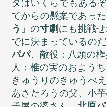
タはいくらでもあるぞ(
てからの懸案であった
う」
の
寸劇
にも挑戦せ
でに決まっているの
パパ
、敵役：八頭の
人：椎の実のおよう
きゅうりのきゅうべ
あさたろうの父、小芋
子屋の婆さん
北原パ