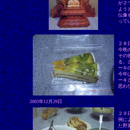
が２
よう
仏像
って
２８
今晩
その
る。
ーキ
今年
ーキ
思わ
2005年12月29日
２９
例に
た野