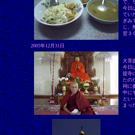
で、
今日
てい
ぎみ
じ。
翌３
2005年12月31日
大菩提寺
今日
提寺
たの
祠に
中に
とい
まっ