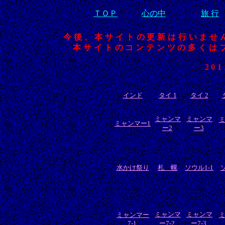
ＴＯＰ
心の中
旅 行
今後、本サイトの更新は行いませ
本サイトのコンテンツの多くは
20
インド
タイ 1
タイ 2
ミャンマ
ミャンマ
ミャンマー1
ー2
ー3
水かけ祭り
札 幌
ソウル1-1
ミャンマ
ミャンマ
ミャンマー
7-1
ー7-2
ー7-3