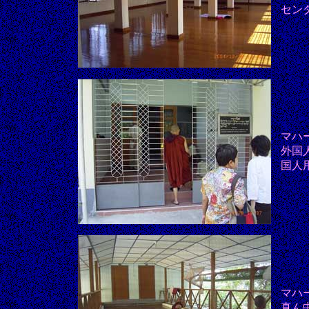
セン
マハ
外国
国人
マハ
真ん