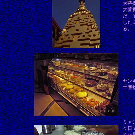
大菩
大菩
だ。
した
る。
ヤン
土産
ミャ
今日
れが