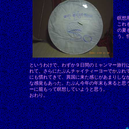
瞑想
これ
の夏
う。
というわけで、わずか９日間のミャンマー旅行
れて、さらにたぶんチャイティーヨーでかぶれ
にも慣れてきて、異国に来た感じがあまりしな
な感覚もあった。たぶん今年の年末も来ると思
ーに籠もって瞑想していようと思う。
おわり。
来