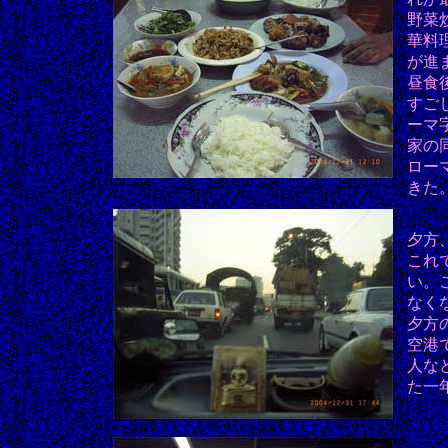
野菜
華料
が進
昼食
すご
ーマ
家の
ロー
きた
夕方
これ
い。
なく
夕方
空港
人な
た一