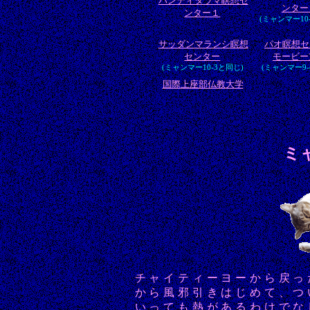
パンディタラマ瞑想セ
ンター
ンター１
(ミャンマー10
サッダンマランシ瞑想
パオ瞑想セ
センター
モービー
(ミャンマー10-3と同じ)
(ミャンマー9-
国際上座部仏教大学
ミャ
チャイティーヨーから戻っ
から風邪引きはじめて、つ
いっても熱があるわけでな