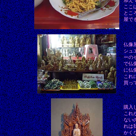
添え
ここ
とこ
屋で
仏像
シュ
ーの
で仏
に仏
これ
買っ
購入
これ
ない
れは
かく