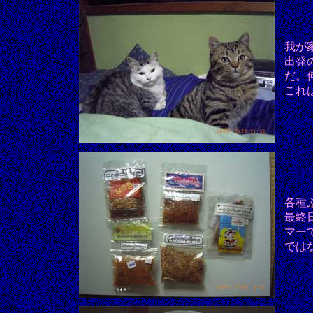
我が
出発
だ。
これ
各種
最終
マー
では