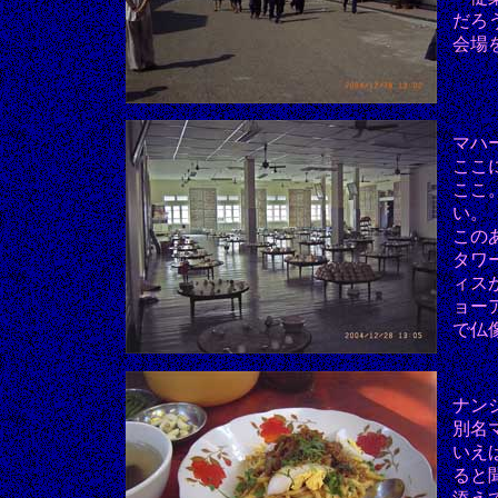
だろ
会場
マハ
ここ
ここ
い。
この
タワ
ィス
ョー
で仏
ナン
別名
いえ
ると