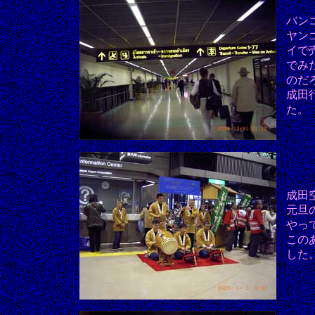
バン
ヤン
イで
でみ
のだ
成田
た。
成田
元旦
やっ
この
した