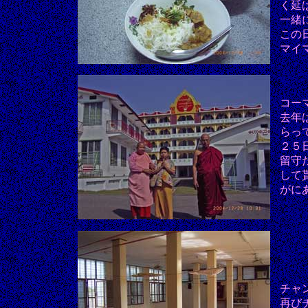
く延
一緒
この
マイ
コー
去年
らっ
２５
留守
して
がに
チャ
再び