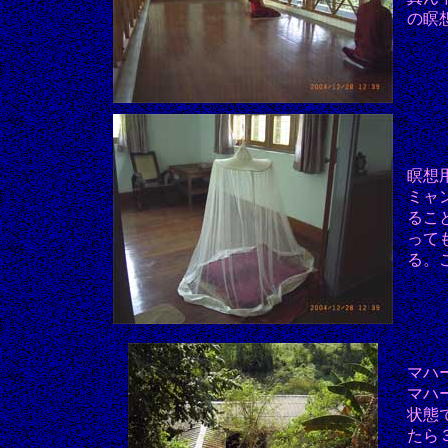
の瞑
瞑想
ミャ
るこ
って
る。
マハ
マハ
状態
たら