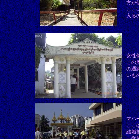
方が
ここ
入る
女性
この
の通
いも
マハ
ここ
結婚
ー従