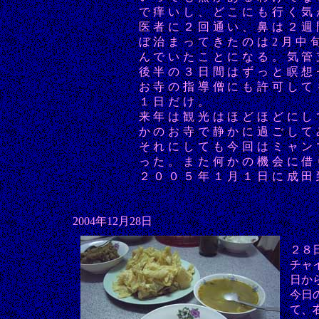
で痒いし、どこにも行く気
医者に２回通い、鼻は２週
ぼ治まってきたのは2月中
んでいたことになる。気管
後半の３日間はずっと瞑想
お寺の指導僧にも許可して
１日だけ。
来年は観光はほどほどにし
かのお寺で静かに過ごして
それにしても今回はミャン
った。また何かの機会に借
２００５年１月１日に成田
2004年12月28日
２８
チャ
日か
今日
て、