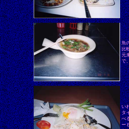
魚
比
元
で
い
タ
べ
ー