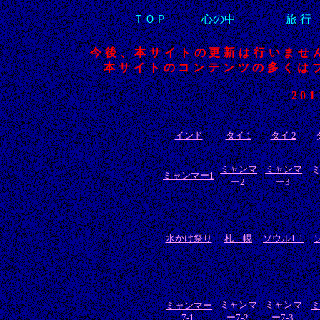
ＴＯＰ
心の中
旅 行
今後、本サイトの更新は行いませ
本サイトのコンテンツの多くは
20
インド
タイ 1
タイ 2
ミャンマ
ミャンマ
ミャンマー1
ー2
ー3
水かけ祭り
札 幌
ソウル1-1
ミャンマ
ミャンマ
ミャンマー
7-1
ー7-2
ー7-3