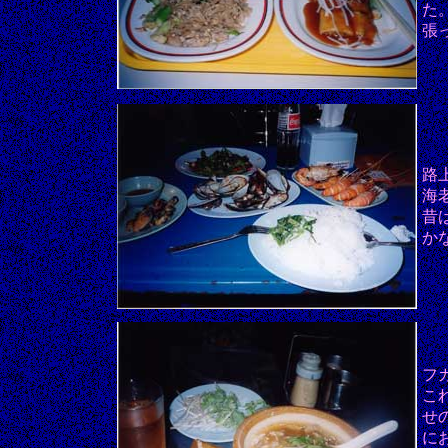
た
張
路
海
昔
か
フ
こ
せ
に