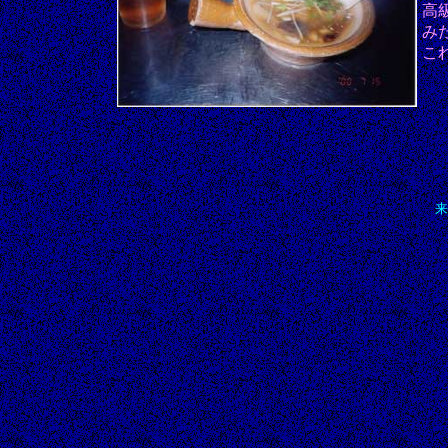
高
み
こ
来