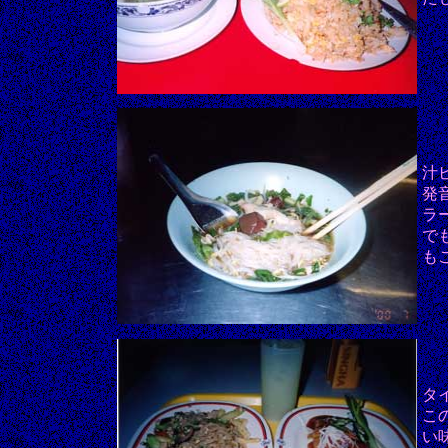
汁
発
ラ
で
も
タ
こ
い