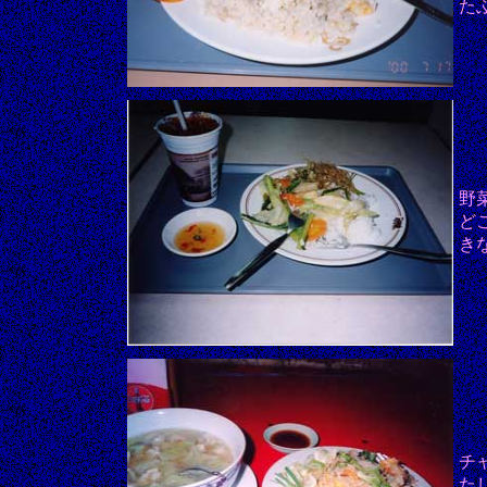
た
野
ど
き
チ
た