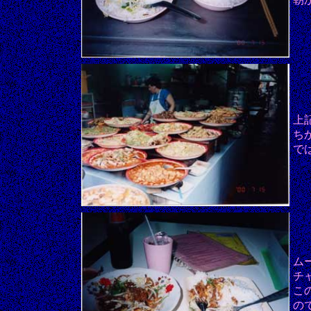
上
ち
で
ム
チ
こ
の