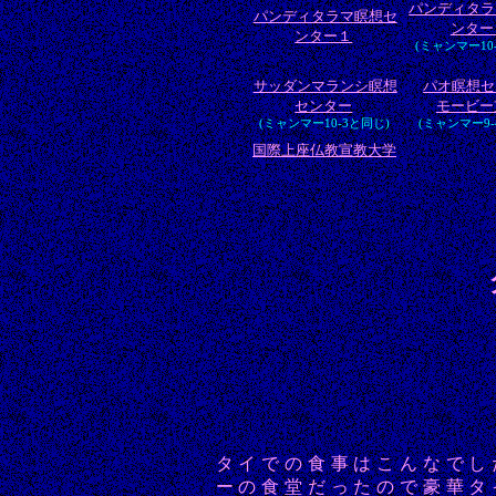
パンディタラ
パンディタラマ瞑想セ
ンター
ンター１
(ミャンマー10
サッダンマランシ瞑想
パオ瞑想セ
センター
モービー
(ミャンマー10-3と同じ)
(ミャンマー9-
国際上座仏教宣教大学
タイでの食事はこんなでし
ーの食堂だったので豪華タ