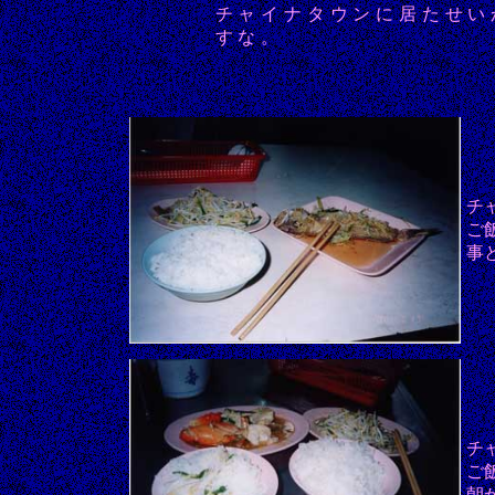
チャイナタウンに居たせい
すな。
チ
ご
事
チ
ご
朝