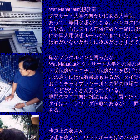
Wat Mahathat瞑想教室
タマサート大学の向かいにある大寺院。
あって、毎日瞑想ができる。バンコクに
ている。昔はタイ人在俗信者と一緒に瞑
に外国人用瞑想ルームができていた。し
は蚊がいないかわりに冷房がききすぎて
確かプラクルアンと言ったか
Wat Mahathatとタマサート大学との
ト状仏像やミニチュア仏像などを広げて
この通りには仏教書店もあるが、タイ語
お寺とチャオプラヤー川との間の市場で
トなどがたくさん売られている。
専門のマニア向け雑誌もあり、買うほう
タイはテーラワーダ仏教であるが、一面
ある。
歩道上の象さん
瞑想を終えて、ワットポーそばのバス停