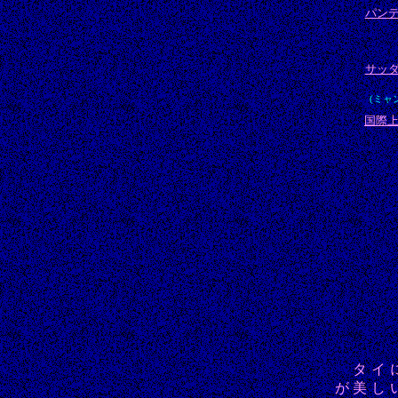
パン
サッ
(ミャ
国際
タイに
が美し