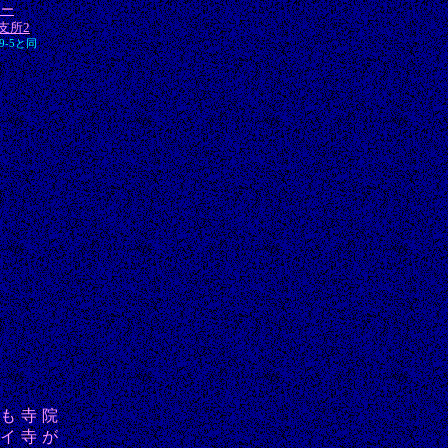
ター
支所2
9-5と同
も寺院
タイ寺が