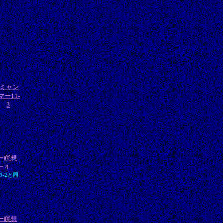
ミャン
マー11-
3
ー瞑想
ー４
9-2と同
ー瞑想