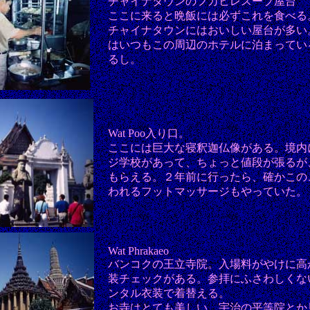
チャイナタウンのフカヒレスープ屋台
ここに来ると晩飯には必ずこれを食べる
チャイナタウンにはおいしい屋台が多い
はいつもこの周辺のホテルに泊まってい
るし。
Wat Poo入り口。
ここには巨大な寝釈迦仏像がある。境内
ジ学校があって、ちょっと値段が張るが
もらえる。２年前に行ったら、確かこの
われるフットマッサージもやっていた。
Wat Phrakaeo
バンコクの王立寺院。入場料がやけに高
装チェックがある。参拝にふさわしくな
ンタル衣装で着替える。
お寺はとても美しい。宇治の平等院とか