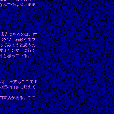
なんで今は渋いまま
い。店先にあるのは、僧
バケツ。石鹸や歯ブ
ってみようと思うの
度ミャンマーに行く
うと思っている。
お寺。王族もここで出
の壁の白さに映えて
門書店がある。ここ