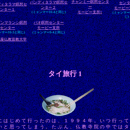
チャンミー瞑想センタ
パンディタラマ瞑想セ
セン
ディタラマ瞑想セ
ー
ンター２
モービー
ンター１
モービー支所1
(ミャンマー10-4と同じ)
(ミャンマー
じ)
ダンマランシ瞑想
パオ瞑想センター
センター
モービー支所
ンマー10-3と同じ)
(ミャンマー9-4と同じ)
上座仏教宣教大学
タイ旅行 1
はじめて行ったのは、１９９４年。いつ行って
いと思ってしまう。たぶん、仏教寺院の中では