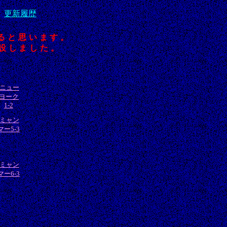
更新履歴
ると思います。
設しました。
ニュー
ヨーク
1-2
ミャン
マー5-3
ミャン
マー6-3