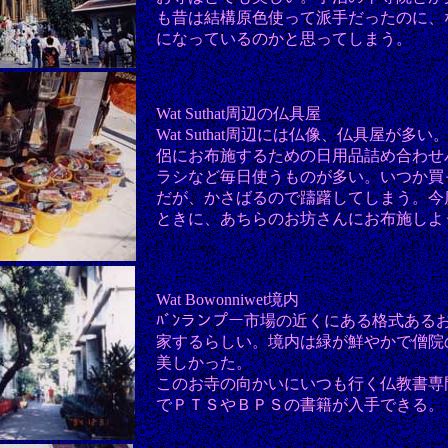
も昔は結構原色使って派手だったのに、
になっているのかと思ってしまう。
Wat Suthat周辺の仏具屋
Wat Suthat周辺には仏像、仏具屋が多
侶にお布施するための日用品詰め合わせ
ラシなど毎日使うものが多い。いつか買
だが、かさばるので躊躇してしまう。今
ときに、あちらのお坊さんにお布施しよ
Wat Bowonniwet境内
ﾊﾞﾝランプー市場の近くにある格式ある
家するらしい。境内は緑が鮮やかで僧院
美しかった。
このお寺の向かいにいつも行く仏教書専
でＰＴＳやＢＰＳの書籍が入手できる。