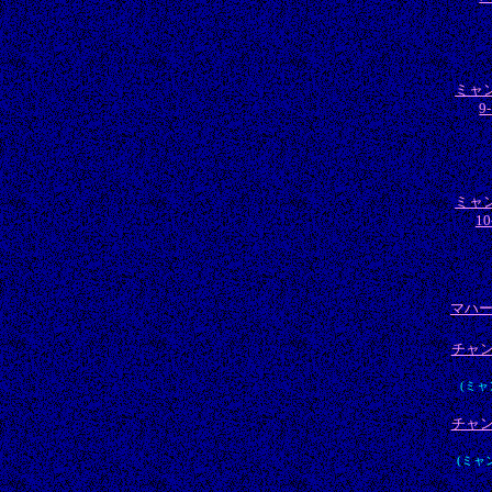
ミャ
9
ミャ
10
マハ
チャ
(ミャ
チャ
(ミャ