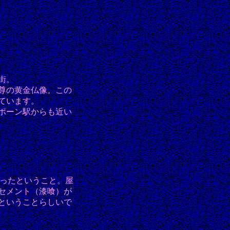
街。
尊の黄金仏像。この
ています。
ポーン駅からも近い
像だったということ。屋
セメント（漆喰）が
ということらしいで