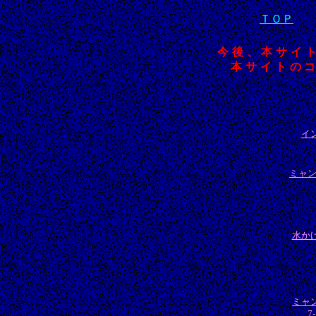
ＴＯＰ
今後、本サイ
本サイトの
イ
ミャン
水か
ミャ
7