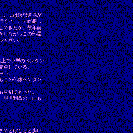
ここには瞑想道場が
行くとここで瞑想し
想できたが、数年前
かしながらこの部屋
少々寒い。
間の路上で小型のペンダン
売買している。
中心。
もこの仏像ペンダン
も真剣であった。
、現世利益の一面も
までとぼとぼと歩い