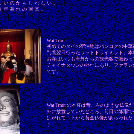
しいのかもしれない。
４年暮れの写真。
Wat Trimit
初めてのタイの宿泊地はバンコクの中華
到着翌日行ったワットトライミット。本
お寺はいつも海外からの観光客で賑わっ
チャイナタウンの外れにあり、ファラン
です。
Wat Trmit の本尊は昔、左のような仏
外に放置していたところ、前日の降雨で
はがれて、下から黄金仏像があらわれた
す。