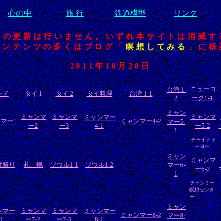
心の中
旅 行
鉄道模型
リンク
トの更新は行いません。いずれ本サイトは消滅す
コンテンツの多くはブログ「
瞑想してみる
」に移
2011年10月28日
ニューヨ
台湾 1-
ンド
タイ 1
タイ 2
タイ料理
台湾 1-1
2
ーク1-1
ミャン
ミャンマ
ミャンマ
ミャンマ
ミャンマー
マー1
ミャンマー4-2
マー5-
ー2
ー3
4-1
ー5-2
1
チャイティ
ーヨー
ミャン
ミャンマ
け祭り
札 幌
ソウル1-1
ソウル1-2
マー6-
ー6-2
1
チャンミー
瞑想センタ
ー
ミャン
ミャンマ
ミャンマ
ンマー
ミャンマー
ミャンマー8-2
マー8-
-1
ー7-2
ー7-3
8-1