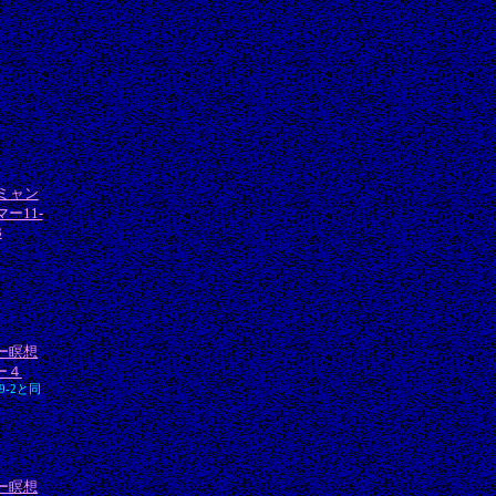
ミャン
マー11-
3
ー瞑想
ー４
9-2と同
ー瞑想