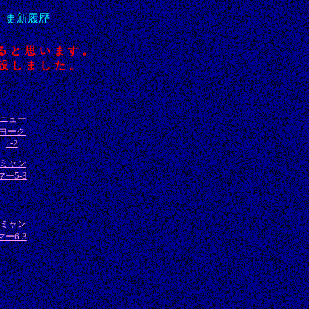
更新履歴
ると思います。
設しました。
ニュー
ヨーク
1-2
ミャン
マー5-3
ミャン
マー6-3