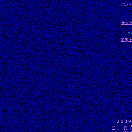
パン
サッ
(ミャ
国際
200
と、お