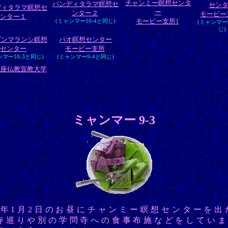
チャンミー瞑想センタ
パンディタラマ瞑想セ
セン
ディタラマ瞑想セ
ー
ンター２
モービー
ンター１
モービー支所1
(ミャンマー10-4と同じ)
(ミャンマー
じ)
ダンマランシ瞑想
パオ瞑想センター
センター
モービー支所
ンマー10-3と同じ)
(ミャンマー9-4と同じ)
上座仏教宣教大学
ミャンマー 9-3
9年1月2日のお昼にチャンミー瞑想センターを出
寺巡りや別の学問寺への食事布施などをしてい