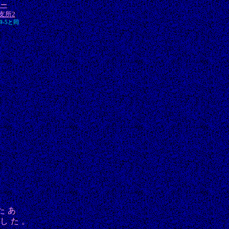
ター
支所2
9-5と同
たあ
ました。