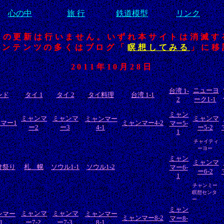
心の中
旅 行
鉄道模型
リンク
トの更新は行いません。いずれ本サイトは消滅す
コンテンツの多くはブログ「
瞑想してみる
」に移
2011年10月28日
ニューヨ
台湾 1-
ンド
タイ 1
タイ 2
タイ料理
台湾 1-1
2
ーク1-1
ミャン
ミャンマ
ミャンマ
ミャンマ
ミャンマー
マー1
ミャンマー4-2
マー5-
ー2
ー3
4-1
ー5-2
1
チャイティ
ーヨー
ミャン
ミャンマ
け祭り
札 幌
ソウル1-1
ソウル1-2
マー6-
ー6-2
1
チャンミー
瞑想センタ
ー
ミャン
ミャンマ
ミャンマ
ンマー
ミャンマー
ミャンマー8-2
マー8-
-1
ー7-2
ー7-3
8-1