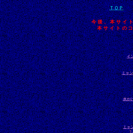
ＴＯＰ
今後、本サイ
本サイトの
イ
ミャン
水か
ミャ
7