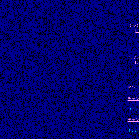
ミャ
9
ミャ
10
マハ
チャ
(ミャ
チャ
(ミャ