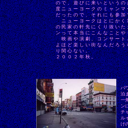
ので、遊びに来いというの
度ニューヨークのミャンマ
だったので、それにも参加
ニューヨークはとにかく
の民家の軒先にくり抜いた
ンって本当にこんなことや
映画や演劇、コンサート
よほど楽しい街なんだろう
り関心ない。
２００２年秋。
バ
泊
一
ン
チ
ル
け