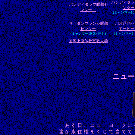
パンディタラ
パンディタラマ瞑想セ
ンター
ンター１
(ミャンマー10
サッダンマランシ瞑想
パオ瞑想セ
センター
モービー
(ミャンマー10-3と同じ)
(ミャンマー9-
国際上座仏教宣教大学
ニュー
ある日、ニューヨークに
達が永住権をくじで当てて