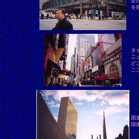
翌
を
タ
ニ
ど
こ
国
国