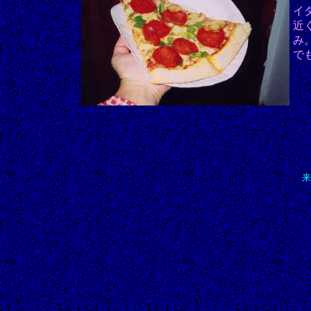
イ
近
み
で
来