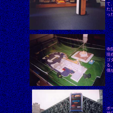
て
た
っ
寺
現
ゴ
る
僅
ポ