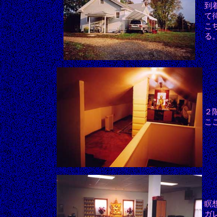
到
て
こ
る
２
こ
瞑
ガ