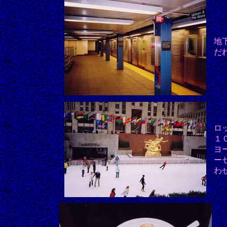
地
だ
ロ
１
ヨ
ー
わ