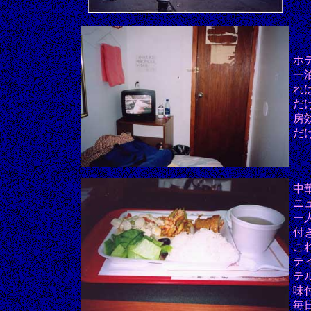
ホ
一
れ
だ
房
だ
中
ニ
ー
付
こ
テ
テ
味
毎