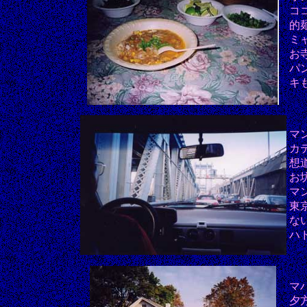
コ
的
ミ
お
パ
キ
マ
カ
想
お
マ
東
な
ハ
マハー
夕