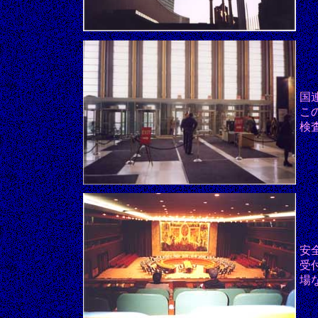
国
こ
検
安
受
場