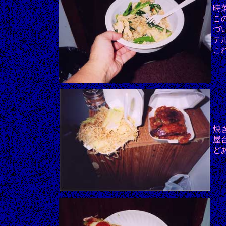
時
こ
づ
テ
こ
焼
屋
ど