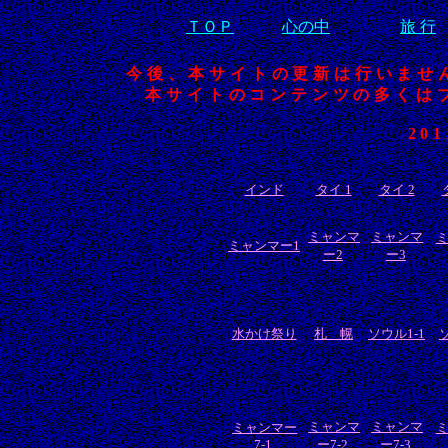
ＴＯＰ
心の中
旅 行
今後、本サイトの更新は行いませ
本サイトのコンテンツの多くは
20
インド
タイ 1
タイ 2
ミャンマ
ミャンマ
ミャンマー1
ー2
ー3
水かけ祭り
札 幌
ソウル1-1
ミャンマ
ミャンマ
ミャンマー
7-1
ー7-2
ー7-3