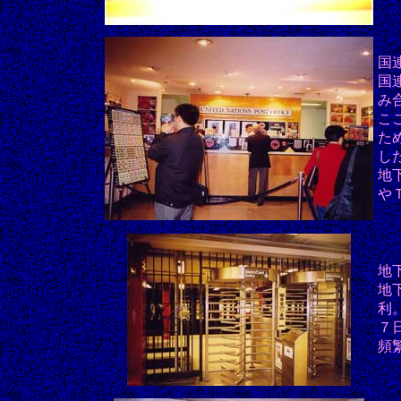
国
国
み
こ
た
し
地
や
地
地
利
７
頻