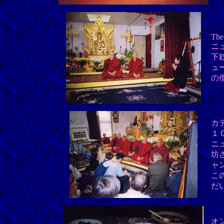
The
ニ
下
ュ
の
カテ
１
ニ
坊
ャ
こ
だ
オ